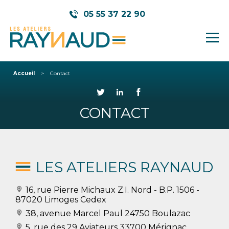
05 55 37 22 90
Accueil
Contact
CONTACT
LES ATELIERS RAYNAUD
16, rue Pierre Michaux Z.I. Nord
- B.P. 1506 -
87020 Limoges Cedex
38, avenue Marcel Paul
24750 Boulazac
5, rue des 29 Aviateurs
33700 Mérignac